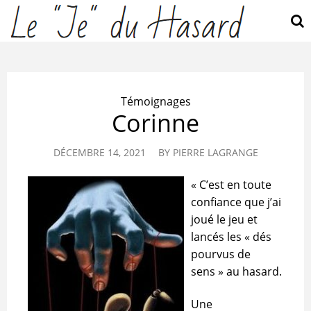
Témoignages
Corinne
DÉCEMBRE 14, 2021
BY
PIERRE LAGRANGE
« C’est en toute
confiance que j’ai
joué le jeu et
lancés les « dés
pourvus de
sens » au hasard.
Une