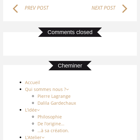
PREV POST
NEXT POST
Comments closed
Cheminer
Accueil
Qui sommes nous ?
Pierre Lagrange
Dalila Gardechaux
L’idée
Philosophie
De l’origine…
…à sa création.
L’Atelier